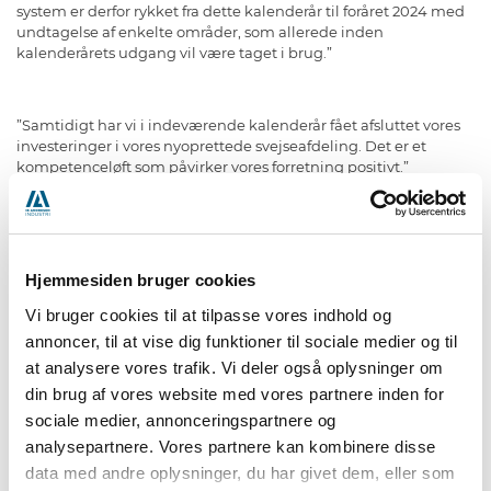
system er derfor rykket fra dette kalenderår til foråret 2024 med
undtagelse af enkelte områder, som allerede inden
kalenderårets udgang vil være taget i brug.”
”Samtidigt har vi i indeværende kalenderår fået afsluttet vores
investeringer i vores nyoprettede svejseafdeling. Det er et
kompetenceløft som påvirker vores forretning positivt.”
Ib Andresen Industri A/S har igen i år kunne belønne sine
medarbejdere med en bonus svarende til halvanden
Hjemmesiden bruger cookies
månedsløn på grund af resultatet af årsregnskabet.
Vi bruger cookies til at tilpasse vores indhold og
annoncer, til at vise dig funktioner til sociale medier og til
Inflation og rentestigninger afføder usikkerhed
at analysere vores trafik. Vi deler også oplysninger om
Om forventningerne til dette regnskabsår udtaler Bjørn
din brug af vores website med vores partnere inden for
Thorsen:
sociale medier, annonceringspartnere og
analysepartnere. Vores partnere kan kombinere disse
”På samme tidspunkt sidste år frygtede vi en mulig recession,
som ikke kom. Siden er inflationstrykket aftaget, men er stadig
data med andre oplysninger, du har givet dem, eller som