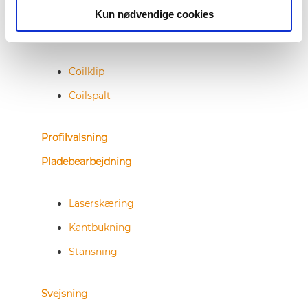
avancerede maskinpark.
Kun nødvendige cookies
Stålservicecenter
Coilklip
Coilspalt
Profilvalsning
Pladebearbejdning
Laserskæring
Kantbukning
Stansning
Svejsning