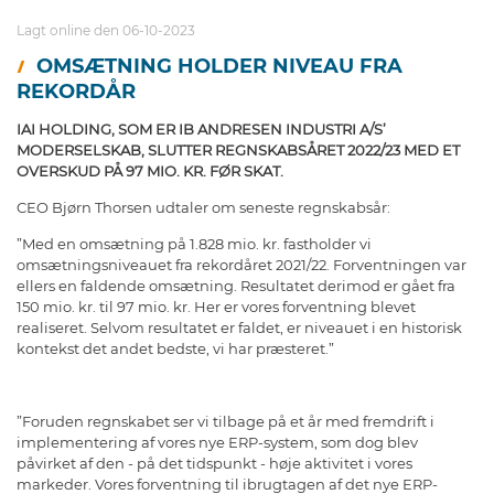
Lagt online den 06-10-2023
OMSÆTNING HOLDER NIVEAU FRA
REKORDÅR
IAI HOLDING, SOM ER IB ANDRESEN INDUSTRI A/S’
MODERSELSKAB, SLUTTER REGNSKABSÅRET 2022/23 MED ET
OVERSKUD PÅ 97 MIO. KR. FØR SKAT.
CEO Bjørn Thorsen udtaler om seneste regnskabsår:
”Med en omsætning på 1.828 mio. kr. fastholder vi
omsætningsniveauet fra rekordåret 2021/22. Forventningen var
ellers en faldende omsætning. Resultatet derimod er gået fra
150 mio. kr. til 97 mio. kr. Her er vores forventning blevet
realiseret. Selvom resultatet er faldet, er niveauet i en historisk
kontekst det andet bedste, vi har præsteret.”
”Foruden regnskabet ser vi tilbage på et år med fremdrift i
implementering af vores nye ERP-system, som dog blev
påvirket af den - på det tidspunkt - høje aktivitet i vores
markeder. Vores forventning til ibrugtagen af det nye ERP-